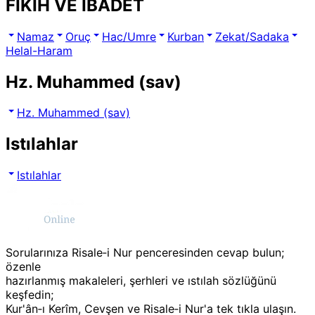
FIKIH VE İBADET
Namaz
Oruç
Hac/Umre
Kurban
Zekat/Sadaka
Helal-Haram
Hz. Muhammed (sav)
Hz. Muhammed (sav)
Istılahlar
Istılahlar
Sorularınıza Risale‑i Nur penceresinden cevap bulun;
özenle
hazırlanmış makaleleri, şerhleri ve ıstılah sözlüğünü
keşfedin;
Kur'ân‑ı Kerîm, Cevşen ve Risale‑i Nur'a tek tıkla ulaşın.