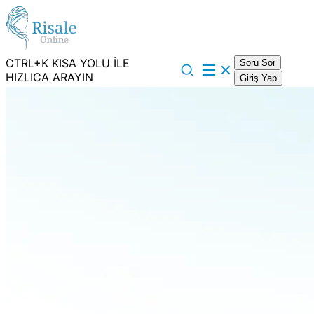
CTRL+K KISA YOLU İLE
Soru Sor
HIZLICA ARAYIN
Giriş Yap