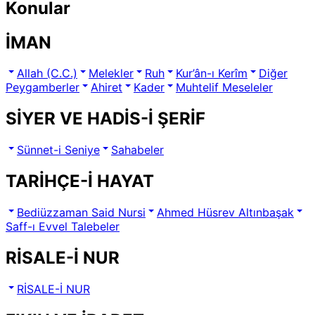
Konular
İMAN
Allah (C.C.)
Melekler
Ruh
Kur’ân-ı Kerîm
Diğer
Peygamberler
Ahiret
Kader
Muhtelif Meseleler
SİYER VE HADİS-İ ŞERİF
Sünnet-i Seniye
Sahabeler
TARİHÇE-İ HAYAT
Bediüzzaman Said Nursi
Ahmed Hüsrev Altınbaşak
Saff-ı Evvel Talebeler
RİSALE-İ NUR
RİSALE-İ NUR