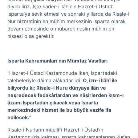
diyebiliriz. İşte kader-i İlâhinin Hazret-i Üstad’ı
Isparta’ya sevk etmesi ve sonraki yıllarda da Risale-i
Nur hizmetinin en mühim merkezinin Isparta olarak
devam etmesinde o mübarek neslin mühim bir
hissesi olsa gerektir.
Isparta Kahramanları’nın Mümtaz Vasıfları
“Hazret-i Üstad Kastamonuda iken, Ispartadaki
talebeleriyle dâima alâkadar idi.
O, izn-i İlâhî ile
biliyordu ki; Risale-i Nuru dünyaya ilân ve
neşredecek fedakârlardan ve nâşirlerden kısm-ı
âzamı Ispartadan çıkacak veya Isparta
merkezindeki hizmet ile bu büyük vazife ifa
edilecek.
”
Risale-i Nurların müellifi Hazret-i Üstad’ın
Kastamonu’da kalması Isparta kahramanlarının Kur’an