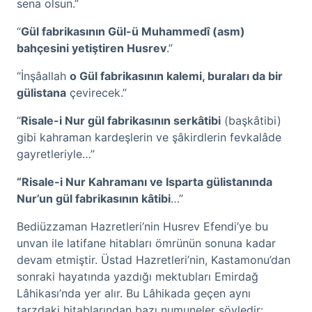
sena olsun.”
“
Gül fabrikasının Gül-ü Muhammedî (asm)
bahçesini yetiştiren Husrev
.”
“İnşâallah
o Gül fabrikasının kalemi, buraları da bir
gülistana
çevirecek.”
“
Risale-i Nur gül fabrikasının serkâtibi
(başkâtibi)
gibi kahraman kardeşlerin ve şâkirdlerin fevkalâde
gayretleriyle…”
“Risale-i Nur Kahramanı ve Isparta gülistanında
Nur’un gül fabrikasının kâtibi
…”
Bediüzzaman Hazretleri’nin Husrev Efendi’ye bu
unvan ile latifane hitabları ömrünün sonuna kadar
devam etmiştir. Üstad Hazretleri’nin, Kastamonu’dan
sonraki hayatında yazdığı mektubları Emirdağ
Lâhikası’nda yer alır. Bu Lâhikada geçen aynı
tarzdaki hitablarından bazı numuneler şöyledir: