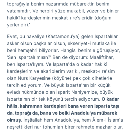
toprağıyla benim nazarımda mübarektir, benim
vatanımdır. Ve herbiri yüze mukabil, yüzer ve binler
hakikî kardeşlerimin meskat-ı re'sleridir (doğum
yerleridir).’
Evet, bu havaliye (Kastamonu’ya) gelen Ispartalılar
asker olsun başkalar olsun, ekseriyet-i mutlaka ile
beni hemşehri biliyorlar. Hangisi benimle görüşüyor,
‘Sen Ispartalı mısın?’ Ben de diyorum: Maaliftihar,
ben Isparta'lıyım. Ve Isparta'da o kadar hakikî
kardeşlerim ve akariblerim var ki, meskat-ı re'sim
olan Nurs Karyesine (köyüne) pek çok cihetlerle
tercih ediyorum. Ve büyük Isparta'nın bir küçük
evladı hükmünde olan İsparit Nahiyemize, büyük
Isparta'nın bir tek köyünü tercih ediyorum.
O kadar
hâlis, kahraman kardeşleri bana veren Isparta taşı
da, toprağı da, bana ve belki Anadolu'ya mübarek
olmuş
. İnşâallah hem Anadolu'ya, hem Âlem-i İslam'a
neşrettikleri nur tohumları birer rahmete mazhar olur,