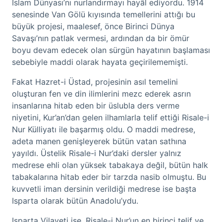
İslam Dünyası’nı nurlandırmayı hayâl ediyordu. 1914
senesinde Van Gölü kıyısında temellerini attığı bu
büyük projesi, maalesef, önce Birinci Dünya
Savaşı’nın patlak vermesi, ardından da bir ömür
boyu devam edecek olan sürgün hayatının başlaması
sebebiyle maddi olarak hayata geçirilememişti.
Fakat Hazret-i Üstad, projesinin asıl temelini
oluşturan fen ve din ilimlerini mezc ederek asrın
insanlarına hitab eden bir üslubla ders verme
niyetini, Kur’an’dan gelen ilhamlarla telif ettiği Risale-i
Nur Külliyatı ile başarmış oldu. O maddi medrese,
adeta manen genişleyerek bütün vatan sathına
yayıldı. Üstelik Risale-i Nur’daki dersler yalnız
medrese ehli olan yüksek tabakaya değil, bütün halk
tabakalarına hitab eder bir tarzda nasib olmuştu. Bu
kuvvetli iman dersinin verildiği medrese ise başta
Isparta olarak bütün Anadolu’ydu.
Isparta Vilayeti ise, Risale-i Nur’un en birinci telif ve