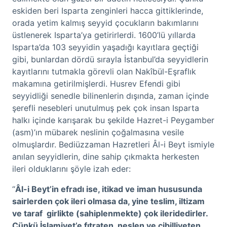
eskiden beri Isparta zenginleri hacca gittiklerinde,
orada yetim kalmış seyyid çocukların bakımlarını
üstlenerek Isparta’ya getirirlerdi. 1600’lü yıllarda
Isparta’da 103 seyyidin yaşadığı kayıtlara geçtiği
gibi, bunlardan dördü sırayla İstanbul’da seyyidlerin
kayıtlarını tutmakla görevli olan Nakîbül-Eşraflık
makamına getirilmişlerdi. Husrev Efendi gibi
seyyidliği senedle bilinenlerin dışında, zaman içinde
şerefli nesebleri unutulmuş pek çok insan Isparta
halkı içinde karışarak bu şekilde Hazret-i Peygamber
(asm)’ın mübarek neslinin çoğalmasına vesile
olmuşlardır. Bediüzzaman Hazretleri Âl-i Beyt ismiyle
anılan seyyidlerin, dine sahip çıkmakta herkesten
ileri olduklarını şöyle izah eder:
“
Âl-i Beyt’in efradı ise, itikad ve iman hususunda
sairlerden çok ileri olmasa da, yine teslim, iltizam
ve taraf girlikte (sahiplenmekte) çok ileridedirler.
Çünkü İslamiyet’e fıtraten, neslen ve cibilliyeten