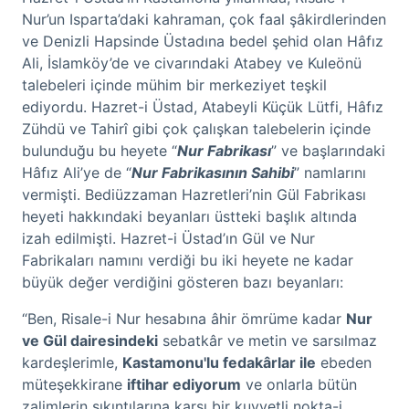
Nur’un Isparta’daki kahraman, çok faal şâkirdlerinden
ve Denizli Hapsinde Üstadına bedel şehid olan Hâfız
Ali, İslamköy’de ve civarındaki Atabey ve Kuleönü
talebeleri içinde mühim bir merkeziyet teşkil
ediyordu. Hazret-i Üstad, Atabeyli Küçük Lütfi, Hâfız
Zühdü ve Tahirî gibi çok çalışkan talebelerin içinde
bulunduğu bu heyete “
Nur Fabrikası
” ve başlarındaki
Hâfız Ali’ye de “
Nur Fabrikasının Sahibi
” namlarını
vermişti. Bediüzzaman Hazretleri’nin Gül Fabrikası
heyeti hakkındaki beyanları üstteki başlık altında
izah edilmişti. Hazret-i Üstad’ın Gül ve Nur
Fabrikaları namını verdiği bu iki heyete ne kadar
büyük değer verdiğini gösteren bazı beyanları:
“Ben, Risale-i Nur hesabına âhir ömrüme kadar
Nur
ve Gül dairesindeki
sebatkâr ve metin ve sarsılmaz
kardeşlerimle,
Kastamonu'lu fedakârlar ile
ebeden
müteşekkirane
iftihar ediyorum
ve onlarla bütün
zalimlerin sıkıntılarına karşı bir kuvvetli nokta-i