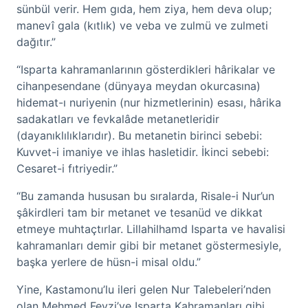
sünbül verir. Hem gıda, hem ziya, hem deva olup;
manevî gala (kıtlık) ve veba ve zulmü ve zulmeti
dağıtır.”
“Isparta kahramanlarının gösterdikleri hârikalar ve
cihanpesendane (dünyaya meydan okurcasına)
hidemat-ı nuriyenin (nur hizmetlerinin) esası, hârika
sadakatları ve fevkalâde metanetleridir
(dayanıklılıklarıdır). Bu metanetin birinci sebebi:
Kuvvet-i imaniye ve ihlas hasletidir. İkinci sebebi:
Cesaret-i fıtriyedir.”
“Bu zamanda hususan bu sıralarda, Risale-i Nur’un
şâkirdleri tam bir metanet ve tesanüd ve dikkat
etmeye muhtaçtırlar. Lillahilhamd Isparta ve havalisi
kahramanları demir gibi bir metanet göstermesiyle,
başka yerlere de hüsn-i misal oldu.”
Yine, Kastamonu’lu ileri gelen Nur Talebeleri’nden
olan Mehmed Feyzi’ye Isparta Kahramanları gibi