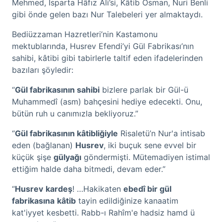
Mehmed, Isparta Hâfız Ali’si, Kâtib Osman, Nuri Benli
gibi önde gelen bazı Nur Talebeleri yer almaktaydı.
Bediüzzaman Hazretleri’nin Kastamonu
mektublarında, Husrev Efendi’yi Gül Fabrikası’nın
sahibi, kâtibi gibi tabirlerle taltif eden ifadelerinden
bazıları şöyledir:
“
Gül fabrikasının sahibi
bizlere parlak bir Gül-ü
Muhammedî (asm) bahçesini hediye edecekti. Onu,
bütün ruh u canımızla bekliyoruz.”
“
Gül fabrikasının kâtibliğiyle
Risaletü’n Nur'a intisab
eden (bağlanan)
Husrev
, iki buçuk sene evvel bir
küçük şişe
gülyağı
göndermişti. Mütemadiyen istimal
ettiğim halde daha bitmedi, devam eder.”
“
Husrev
kardeş
! …Hakikaten
ebedî bir gül
fabrikasına
kâtib
tayin edildiğinize kanaatim
kat'iyyet kesbetti. Rabb-ı Rahîm'e hadsiz hamd ü