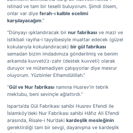
istinad ve tam bir teselli buluyorum. Şimdi ölsem,
onlar var diye
ferah-ı kalble ecelimi
karşılayacağım
.”
“Dünyayı ışıklandıracak bir
nur fabrikası
ve mazi ve
istikbali rayiha-i tayyibesiyle muattar edecek (güzel
kokularıyla kokulandıracak)
bir gül fabrikası
semadan bizim imdadımıza gönderilmiş ve benim
arkamda kuvvetü’z-zahr (destek kuvveti) olarak
duruyor ve mütemadiyen çalışıyorlar diye mesrur
oluyorum. Yüzbinler Elhamdülillah.”
“
Gül ve Nur fabrikası
namına Husrev'in tebrik
mektubu, beni sevinçle ağlattırdı.”
Isparta’da Gül Fabrikası sahibi Husrev Efendi ile
İslamköy’deki Nur Fabrikası sahibi Hâfız Ali Efendi
arasında, Risale-i Nur’daki
kardeşlik mesleğinin
gerektirdiği tam bir sevgi, dayanışma ve kardeşlik