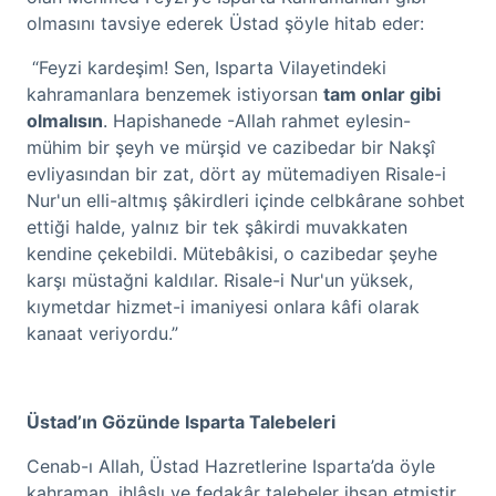
olmasını tavsiye ederek Üstad şöyle hitab eder:
“Feyzi kardeşim! Sen, Isparta Vilayetindeki
kahramanlara benzemek istiyorsan
tam onlar gibi
olmalısın
. Hapishanede -Allah rahmet eylesin-
mühim bir şeyh ve mürşid ve cazibedar bir Nakşî
evliyasından bir zat, dört ay mütemadiyen Risale-i
Nur'un elli-altmış şâkirdleri içinde celbkârane sohbet
ettiği halde, yalnız bir tek şâkirdi muvakkaten
kendine çekebildi. Mütebâkisi, o cazibedar şeyhe
karşı müstağni kaldılar. Risale-i Nur'un yüksek,
kıymetdar hizmet-i imaniyesi onlara kâfi olarak
kanaat veriyordu.”
Üstad’ın Gözünde Isparta Talebeleri
Cenab-ı Allah, Üstad Hazretlerine Isparta’da öyle
kahraman, ihlâslı ve fedakâr talebeler ihsan etmiştir