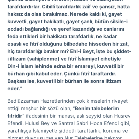
tarafdardırlar. Cibillî tarafdarlık zaîf ve şansız, hatta
haksız da olsa bırakılmaz. Nerede kaldı ki, gayet
kuvvetli, gayet hakikatlı, gayet şanlı, bütün silsile-i
ecdadı bağlandığı ve şeref kazandığı ve canlarını
feda ettikleri bir hakikata tarafdarlık, ne kadar
esaslı ve fıtrî olduğunu bilbedahe hisseden bir zat,
hiç tarafdarlığı bırakır mı? Ehl-i Beyt, işte bu şiddet-
i iltizam (sahiplenme) ve fıtrî İslamiyet cihetiyle
Din-i İslam lehinde edna bir emareyi, kuvvetli bir
bürhan gibi kabul eder. Çünkü fıtrî taraftardır.
Başkası ise, kuvvetli bir bürhan ile sonra iltizam
eder.
”
Bediüzzaman Hazretlerinden çok kimselerin rivayet
ettiği meşhur bir sözü olan, “
Benim talebelerim
fıtridir
” ifadesinin bir manası, aslı seyyid olan Husrev
Efendi, Hulusi Bey ve Santral Sabri Hoca Efendi gibi,
yaratılışça İslamiyet’e şiddetli taraftarlık, koruma ve
hizmet duygusu taşıyan Nur Talebelerine bakıyor