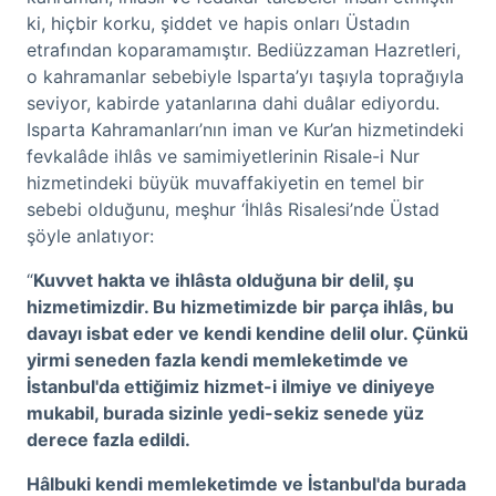
ki, hiçbir korku, şiddet ve hapis onları Üstadın
etrafından koparamamıştır. Bediüzzaman Hazretleri,
o kahramanlar sebebiyle Isparta’yı taşıyla toprağıyla
seviyor, kabirde yatanlarına dahi duâlar ediyordu.
Isparta Kahramanları’nın iman ve Kur’an hizmetindeki
fevkalâde ihlâs ve samimiyetlerinin Risale-i Nur
hizmetindeki büyük muvaffakiyetin en temel bir
sebebi olduğunu, meşhur ‘İhlâs Risalesi’nde Üstad
şöyle anlatıyor:
“
Kuvvet hakta ve ihlâsta olduğuna bir delil, şu
hizmetimizdir. Bu hizmetimizde bir parça ihlâs, bu
davayı isbat eder ve kendi kendine delil olur. Çünkü
yirmi seneden fazla kendi memleketimde ve
İstanbul'da ettiğimiz hizmet-i ilmiye ve diniyeye
mukabil, burada sizinle yedi-sekiz senede yüz
derece fazla edildi.
Hâlbuki kendi memleketimde ve İstanbul'da burada