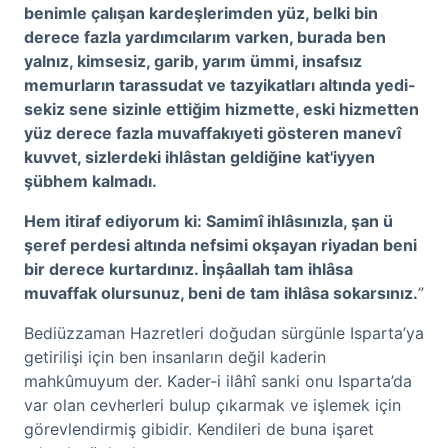
benimle çalışan kardeşlerimden yüz, belki bin
derece fazla yardımcılarım varken, burada ben
yalnız, kimsesiz, garib, yarım ümmi, insafsız
memurların tarassudat ve tazyikatları altında yedi-
sekiz sene sizinle ettiğim hizmette, eski hizmetten
yüz derece fazla muvaffakıyeti gösteren manevî
kuvvet, sizlerdeki ihlâstan geldiğine kat'iyyen
şübhem kalmadı.
Hem itiraf ediyorum ki: Samimî ihlâsınızla, şan ü
şeref perdesi altında nefsimi okşayan riyadan beni
bir derece kurtardınız. İnşâallah tam ihlâsa
muvaffak olursunuz, beni de tam ihlâsa sokarsınız.
”
Bediüzzaman Hazretleri doğudan sürgünle Isparta’ya
getirilişi için ben insanların değil kaderin
mahkûmuyum der. Kader-i ilâhî sanki onu Isparta’da
var olan cevherleri bulup çıkarmak ve işlemek için
görevlendirmiş gibidir. Kendileri de buna işaret