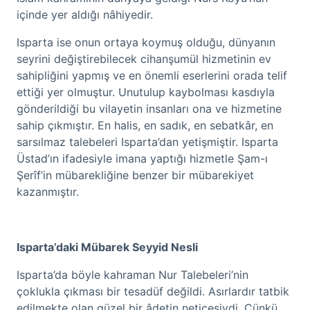
içinde yer aldığı nâhiyedir.
Isparta ise onun ortaya koymuş olduğu, dünyanın
seyrini değiştirebilecek cihanşumül hizmetinin ev
sahipliğini yapmış ve en önemli eserlerini orada telif
ettiği yer olmuştur. Unutulup kaybolması kasdıyla
gönderildiği bu vilayetin insanları ona ve hizmetine
sahip çıkmıştır. En halis, en sadık, en sebatkâr, en
sarsılmaz talebeleri Isparta’dan yetişmiştir. Isparta
Üstad’ın ifadesiyle imana yaptığı hizmetle Şam-ı
Şerîf’in mübarekliğine benzer bir mübarekiyet
kazanmıştır.
Isparta’daki Mübarek Seyyid Nesli
Isparta’da böyle kahraman Nur Talebeleri’nin
çoklukla çıkması bir tesadüf değildi. Asırlardır tatbik
edilmekte olan güzel bir âdetin neticesiydi. Çünkü