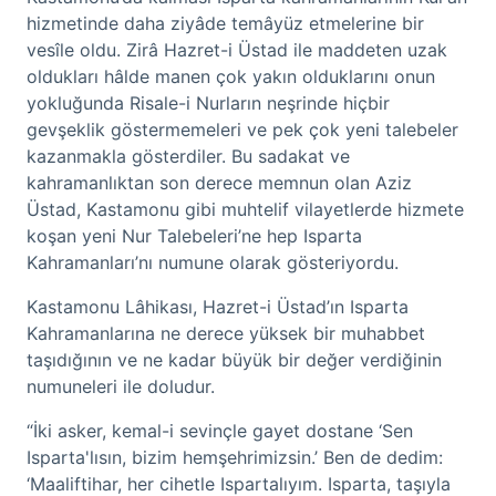
hizmetinde daha ziyâde temâyüz etmelerine bir
vesîle oldu. Zirâ Hazret-i Üstad ile maddeten uzak
oldukları hâlde manen çok yakın olduklarını onun
yokluğunda Risale-i Nurların neşrinde hiçbir
gevşeklik göstermemeleri ve pek çok yeni talebeler
kazanmakla gösterdiler. Bu sadakat ve
kahramanlıktan son derece memnun olan Aziz
Üstad, Kastamonu gibi muhtelif vilayetlerde hizmete
koşan yeni Nur Talebeleri’ne hep Isparta
Kahramanları’nı numune olarak gösteriyordu.
Kastamonu Lâhikası, Hazret-i Üstad’ın Isparta
Kahramanlarına ne derece yüksek bir muhabbet
taşıdığının ve ne kadar büyük bir değer verdiğinin
numuneleri ile doludur.
“İki asker, kemal-i sevinçle gayet dostane ‘Sen
Isparta'lısın, bizim hemşehrimizsin.’ Ben de dedim:
‘Maaliftihar, her cihetle Ispartalıyım. Isparta, taşıyla