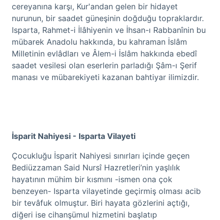
cereyanına karşı, Kur'andan gelen bir hidayet
nurunun, bir saadet güneşinin doğduğu topraklardır.
Isparta, Rahmet-i İlâhiyenin ve İhsan-ı Rabbanînin bu
mübarek Anadolu hakkında, bu kahraman İslâm
Milletinin evlâdları ve Âlem-i İslâm hakkında ebedî
saadet vesilesi olan eserlerin parladığı Şâm-ı Şerif
manası ve mübarekiyeti kazanan bahtiyar ilimizdir.
İsparit Nahiyesi - Isparta Vilayeti
Çocukluğu İsparit Nahiyesi sınırları içinde geçen
Bediüzzaman Said Nursî Hazretleri’nin yaşlılık
hayatının mühim bir kısmını -ismen ona çok
benzeyen- Isparta vilayetinde geçirmiş olması acib
bir tevâfuk olmuştur. Biri hayata gözlerini açtığı,
diğeri ise cihanşümul hizmetini başlatıp