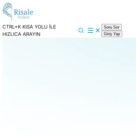
CTRL+K KISA YOLU İLE
Soru Sor
HIZLICA ARAYIN
Giriş Yap