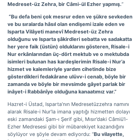
Medreset-üz Zehra, bir Câmi-ül Ezher yapmış.
”
“Bu defa beni çok mesrur eden ve şükre sevkeden
ve bu sıralarda hâsıl olan endişemi izale eden ve
Isparta Vilâyeti manevî Medreset-üz Zehra
olduğunu ve Isparta şâkirdleri sebatta ve sadakatta
her yere faik (üstün) olduklarını gösteren, Risale-i
Nur erkânlarından üç-dört mektub ve o mektubda
isimleri bulunan has kardeşlerimin Risale-i Nur’a
hizmet ve kalemleriyle yardım cihetinde bize
gösterdikleri fedakârane ulüvv-i cenab, böyle bir
zamanda ve böyle bir mevsimde gâyet parlak bir
inâyet-i Rabbânîye olduğuna kanaatımız var.”
Hazret-i Üstad, Isparta’nın Medresetüzzehra namını
alarak Risale-i Nur’la imana yaptığı hizmetten dolayı
eski zamandaki Şam-ı Şerif gibi, Mısır’daki Câmiü’l-
Ezher Medresesi gibi bir mübarekiyet kazandığını
söylüyor ve şöyle devam ediyordu: “
Bu vilayette,