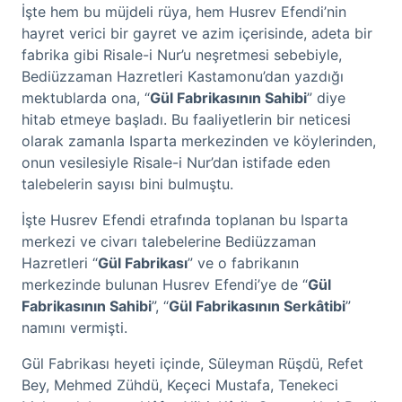
İşte hem bu müjdeli rüya, hem Husrev Efendi’nin
hayret verici bir gayret ve azim içerisinde, adeta bir
fabrika gibi Risale-i Nur’u neşretmesi sebebiyle,
Bediüzzaman Hazretleri Kastamonu’dan yazdığı
mektublarda ona, “
Gül Fabrikasının Sahibi
” diye
hitab etmeye başladı. Bu faaliyetlerin bir neticesi
olarak zamanla Isparta merkezinden ve köylerinden,
onun vesilesiyle Risale-i Nur’dan istifade eden
talebelerin sayısı bini bulmuştu.
İşte Husrev Efendi etrafında toplanan bu Isparta
merkezi ve civarı talebelerine Bediüzzaman
Hazretleri “
Gül Fabrikası
” ve o fabrikanın
merkezinde bulunan Husrev Efendi’ye de “
Gül
Fabrikasının Sahibi
”, “
Gül Fabrikasının Serkâtibi
”
namını vermişti.
Gül Fabrikası heyeti içinde, Süleyman Rüşdü, Refet
Bey, Mehmed Zühdü, Keçeci Mustafa, Tenekeci