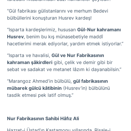
“Gül fabrikası gülistanlarını ve merhum Bedevi
bülbüllerini konuşturan Husrev kardeş!
“Isparta kardeşlerimiz, hususan
Gül-Nur kahramanı
Husrev
, benim bu kış münasebetiyle maddî
hacetlerimi merak ediyorlar, yardım etmek istiyorlar.”
“Isparta ve havalisi,
Gül ve Nur Fabrikasının
kahraman şâkirdleri
gibi, çelik ve demir gibi bir
sebat ve sadakat ve metanet lâzım ki dayanabilsin.”
“Marangoz Ahmed'in bülbülü,
gül fabrikasının
mübarek gülcü kâtibinin
(Husrev’in) bülbülünü
tasdik etmesi pek latif olmuş.”
Nur Fabrikasının Sahibi Hâfız Ali
Hazret-i Üstad’ın Kastamonu yıllarında, Risale-i