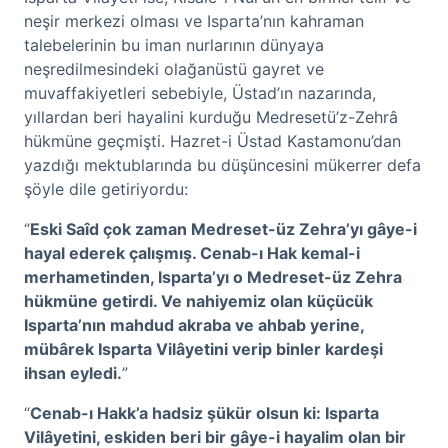
neşir merkezi olması ve Isparta’nın kahraman
talebelerinin bu iman nurlarının dünyaya
neşredilmesindeki olağanüstü gayret ve
muvaffakiyetleri sebebiyle, Üstad’ın nazarında,
yıllardan beri hayalini kurduğu Medresetü’z-Zehrâ
hükmüne geçmişti. Hazret-i Üstad Kastamonu’dan
yazdığı mektublarında bu düşüncesini mükerrer defa
şöyle dile getiriyordu:
“
Eski Saîd çok zaman Medreset-üz Zehra’yı gâye-i
hayal ederek çalışmış. Cenab-ı Hak kemal-i
merhametinden, Isparta’yı o Medreset-üz Zehra
hükmüne getirdi. Ve nahiyemiz olan küçücük
Isparta’nın mahdud akraba ve ahbab yerine,
mübârek Isparta Vilâyetini verip binler kardeşi
ihsan eyledi.
”
“
Cenab-ı Hakk’a hadsiz şükür olsun ki: Isparta
Vilâyetini, eskiden beri bir gâye-i hayalim olan bir