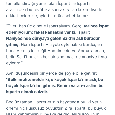
temellendirdiği yerler olan İsparit ile Isparta
arasındaki bu tevâfuka sonraki yıllarda kendisi de
dikkat çekerek şöyle bir münasebet kurar:
“Evet, ben üç cihetle Ispartalıyım. Gerçi
tarihçe ispat
edemiyorum; fakat kanaatim var ki, İsparit
Nahiyesinde dünyaya gelen Said'in aslı buradan
gitmiş
. Hem Isparta vilâyeti öyle hakikî kardeşleri
bana vermiş ki; değil Abdülmecid ve Abdurrahman,
belki Said'i onların her birisine maalmemnuniye feda
eylerim.”
Aynı düşüncesini bir yerde de şöyle dile getirir:
“
Belki muhtemeldir ki, o küçük Isparta'nın aslı, bu
büyük Isparta'dan gitmiş. Benim vatan-ı aslîm, bu
Isparta olmak caizdir.
”
Bediüzzaman Hazretleri’nin hayatında bu iki yerin
önemi hiç kuşkusuz büyüktür. Zira İsparit, bu büyük
İslam kahramının dünyaya geldiği Nurs Köyü’nün