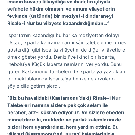
imanın kuvveti lâkaydlığa ve ibadetin iştiyakı
sefahete hâkim olmasını ve umum vilayetlerin
fevkınde (üstünde) bir meziyet-i dindaraneyi
Risale-i Nur bu vilayete kazandırdığından…
”
Isparta’nın kazandığı bu harika meziyetten dolayı
Üstad, Isparta kahramanlarını sâir talebelerine örnek
gösterdiği gibi Isparta vilâyetini de diğer vilâyetlere
örnek gösteriyordu. Denizli'ye ikinci bir Isparta,
İnebolu’ya Küçük Isparta namlarını veriyordu. Bunu
gören Kastamonu Talebeleri de Isparta’ya yazdıkları
bir mektublarında Isparta’ya benzeme arzularını
şöyle dile getirmişlerdi.
“
Biz bu havalideki (Kastamonu’daki) Risale-i Nur
Talebeleri namına sizlere pek çok selam ile
beraber, arz-ı şükran ediyoruz. Ve sizlere ebeden
minnetdarız ki, muktedir ve parlak kalemlerinizle
bizleri hem uyandırdınız, hem yardım ettiniz. Bu
vilâyeti (Kastamonu’yu), nuranî kalemlerinizle