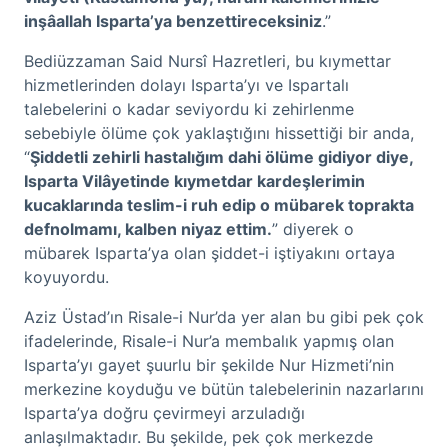
inşâallah Isparta’ya benzettireceksiniz
.”
Bediüzzaman Said Nursî Hazretleri, bu kıymettar
hizmetlerinden dolayı Isparta’yı ve Ispartalı
talebelerini o kadar seviyordu ki zehirlenme
sebebiyle ölüme çok yaklaştığını hissettiği bir anda,
“
Şiddetli zehirli hastalığım dahi ölüme gidiyor diye,
Isparta Vilâyetinde kıymetdar kardeşlerimin
kucaklarında teslim-i ruh edip o mübarek toprakta
defnolmamı, kalben niyaz ettim.
” diyerek o
mübarek Isparta’ya olan şiddet-i iştiyakını ortaya
koyuyordu.
Aziz Üstad’ın Risale-i Nur’da yer alan bu gibi pek çok
ifadelerinde, Risale-i Nur’a membalık yapmış olan
Isparta’yı gayet şuurlu bir şekilde Nur Hizmeti’nin
merkezine koyduğu ve bütün talebelerinin nazarlarını
Isparta’ya doğru çevirmeyi arzuladığı
anlaşılmaktadır. Bu şekilde, pek çok merkezde