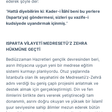
ederek şöyle der:
“
Hattâ diyebilirim ki: Kader-i İlâhî beni bu yerlere
(Isparta’ya) göndermesi, sizleri şu vazife-i
kudsiyede uyandırmak içinmiş.
”
ISPARTA VİLAYETİ MEDRESETÜ’Z ZEHRA
HÜKMÜNE GEÇTİ
Bediüzzaman Hazretleri gençlik devresinden beri,
asrın ihtiyacına uygun yeni bir medrese eğitim
sistemi kurmayı planlıyordu. Otuz yaşlarında
İstanbul’a olan ilk seyahatini de Medresetü’z-Zehrâ
adını verdiği bu geniş çaplı projesini anlatmak ve
destek almak için gerçekleştirmişti. Din ve fen
ilimlerini birlikte ders vererek yetiştireceği tam
donanımlı, asrını doğru okuyan ve yüksek bir İslamî
şuur seviyesine sahip âlimler mezun ederek bütün