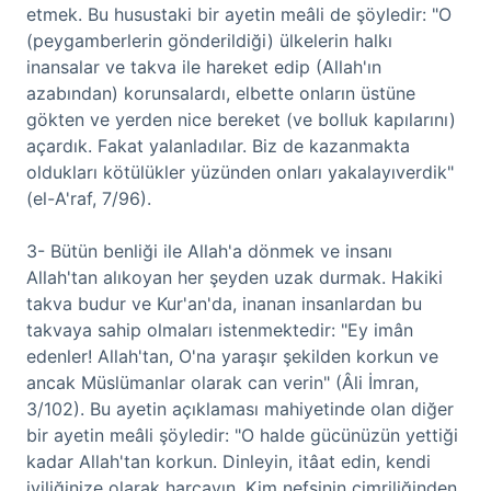
etmek. Bu husustaki bir ayetin meâli de şöyledir: "O
(peygamberlerin gönderildiği) ülkelerin halkı
inansalar ve takva ile hareket edip (Allah'ın
azabından) korunsalardı, elbette onların üstüne
gökten ve yerden nice bereket (ve bolluk kapılarını)
açardık. Fakat yalanladılar. Biz de kazanmakta
oldukları kötülükler yüzünden onları yakalayıverdik"
(el-A'raf, 7/96).
3- Bütün benliği ile Allah'a dönmek ve insanı
Allah'tan alıkoyan her şeyden uzak durmak. Hakiki
takva budur ve Kur'an'da, inanan insanlardan bu
takvaya sahip olmaları istenmektedir: "Ey imân
edenler! Allah'tan, O'na yaraşır şekilden korkun ve
ancak Müslümanlar olarak can verin" (Âli İmran,
3/102). Bu ayetin açıklaması mahiyetinde olan diğer
bir ayetin meâli şöyledir: "O halde gücünüzün yettiği
kadar Allah'tan korkun. Dinleyin, itâat edin, kendi
iyiliğinize olarak harcayın. Kim nefsinin cimriliğinden