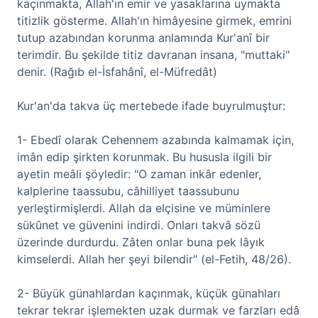
kaçınmakta, Allah'ın emir ve yasaklarına uymakta
titizlik gösterme. Allah'ın himâyesine girmek, emrini
tutup azabından korunma anlamında Kur'anî bir
terimdir. Bu şekilde titiz davranan insana, "muttaki"
denir. (Rağıb el-İsfahânî, el-Müfredât)
Kur'an'da takva üç mertebede ifade buyrulmuştur:
1- Ebedî olarak Cehennem azabında kalmamak için,
imân edip şirkten korunmak. Bu hususla ilgili bir
ayetin meâli şöyledir: "O zaman inkâr edenler,
kalplerine taassubu, câhilliyet taassubunu
yerleştirmişlerdi. Allah da elçisine ve müminlere
sükûnet ve güvenini indirdi. Onları takvâ sözü
üzerinde durdurdu. Zâten onlar buna pek lâyık
kimselerdi. Allah her şeyi bilendir" (el-Fetih, 48/26).
2- Büyük günahlardan kaçınmak, küçük günahları
tekrar tekrar işlemekten uzak durmak ve farzları edâ