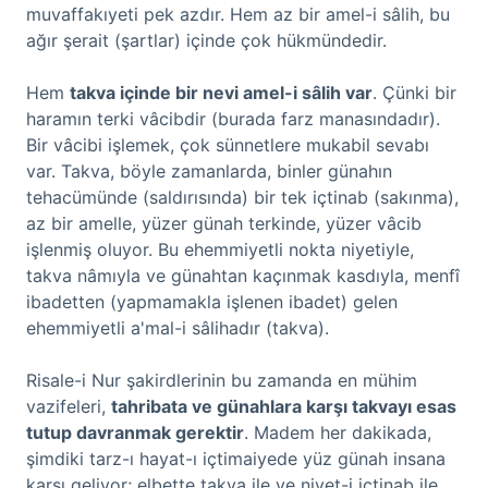
muvaffakıyeti pek azdır. Hem az bir amel-i sâlih, bu
ağır şerait (şartlar) içinde çok hükmündedir.
Hem
takva içinde bir nevi amel-i sâlih var
. Çünki bir
haramın terki vâcibdir (burada farz manasındadır).
Bir vâcibi işlemek, çok sünnetlere mukabil sevabı
var. Takva, böyle zamanlarda, binler günahın
tehacümünde (saldırısında) bir tek içtinab (sakınma),
az bir amelle, yüzer günah terkinde, yüzer vâcib
işlenmiş oluyor. Bu ehemmiyetli nokta niyetiyle,
takva nâmıyla ve günahtan kaçınmak kasdıyla, menfî
ibadetten (yapmamakla işlenen ibadet) gelen
ehemmiyetli a'mal-i sâlihadır (takva).
Risale-i Nur şakirdlerinin bu zamanda en mühim
vazifeleri,
tahribata ve günahlara karşı takvayı esas
tutup davranmak gerektir
. Madem her dakikada,
şimdiki tarz-ı hayat-ı içtimaiyede yüz günah insana
karşı geliyor; elbette takva ile ve niyet-i içtinab ile