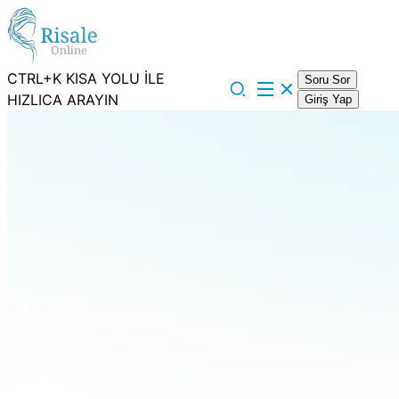
CTRL+K KISA YOLU İLE
Soru Sor
HIZLICA ARAYIN
Giriş Yap