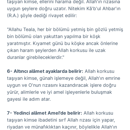
taşıyan kimse, ellerini harama değil. Allah'ın rızasına
uygun şeylere doğru uzatır. Nitekim Kâ'b'ul Ahbar'ın
(R.A.) şöyle dediği rivayet edilir:
"Allahu Teala, her bir bölümü yetmiş bin gözlü yetmiş
bin bölümü olan yakuttan yapılma bir köşk
yaratmıştır. Kıyamet günü bu köşke ancak önlerine
çıkan haram şeylerden Allah korkusu ile uzak
duranlar girebileceklerdir."
6- Altıncı alâmet ayaklarda belirir:
Allah korkusu
taşıyan kimse, günah işlemeye değil, Allah'ın emrine
uygun ve O'nun rızasını kazandıracak işlere doğru
yürür, alimlerle ve iyi amel işleyenlerle buluşmak
gayesi ile adım atar.
7- Yedinci alâmet Amel'de belirir:
Allah korkusu
taşıyan kimse ibadetini sırf Allah rızası için yapar,
riyadan ve münafıklıktan kaçınır, böylelikle Allah'ın