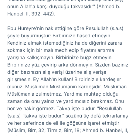
onun Allah'a karşı duyduğu takvasıdır" (Ahmed b.
Hanbel, II, 392, 442).
Ebu Hureyre'nin naklettiğine göre Resulullah (s.a.s)
şöyle buyurmuştur: Birbirinize hased etmeyin.
Kendiniz almak istemediğiniz halde diğerini zarara
sokmak için bir malı medh edip fiyatını artırma
yarışına kalkışmayın. Birbirinize buğz etmeyin.
Birbirinize yüz çevirip arka dönmeyin. Sizden bazınız
diğer bazınızın alış verişi üzerine alış verişe
girişmesin. Ey Allah'ın kullan! Birbirinizle kardeşler
olunuz. Müslüman Müslümanın kardeşidir. Müslüman
Müslüman'a zulmetmez. Yardıma muhtaç olduğu
zaman da onu yalnız ve yardımcısız bırakmaz. Onu
hor ve hakir görmez. Takva işte budur. "Resulullah
(s.a.s) "takva işte budur." sözünü üç defâ tekrarlamış
ve her seferinde de eli ile göğsüne işaret etmiştir
(Müslim, Birr, 32; Tirmiz, Birr, 18; Ahmed b. Hanbel, II,