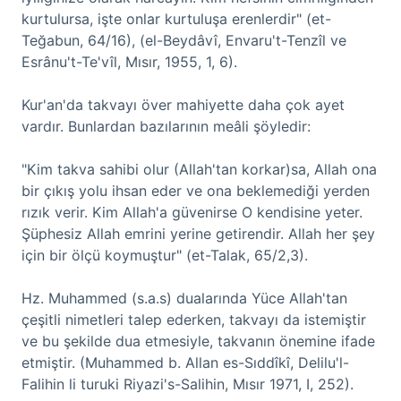
kurtulursa, işte onlar kurtuluşa erenlerdir" (et-
Teğabun, 64/16), (el-Beydâvî, Envaru't-Tenzîl ve
Esrânu't-Te'vîl, Mısır, 1955, 1, 6).
Kur'an'da takvayı över mahiyette daha çok ayet
vardır. Bunlardan bazılarının meâli şöyledir:
"Kim takva sahibi olur (Allah'tan korkar)sa, Allah ona
bir çıkış yolu ihsan eder ve ona beklemediği yerden
rızık verir. Kim Allah'a güvenirse O kendisine yeter.
Şüphesiz Allah emrini yerine getirendir. Allah her şey
için bir ölçü koymuştur" (et-Talak, 65/2,3).
Hz. Muhammed (s.a.s) dualarında Yüce Allah'tan
çeşitli nimetleri talep ederken, takvayı da istemiştir
ve bu şekilde dua etmesiyle, takvanın önemine ifade
etmiştir. (Muhammed b. Allan es-Sıddîkî, Delilu'l-
Falihin li turuki Riyazi's-Salihin, Mısır 1971, I, 252).