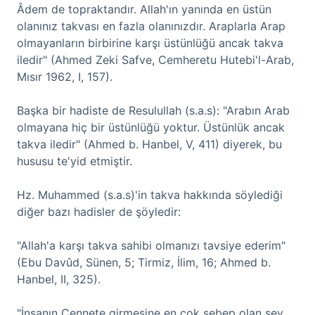
Âdem de topraktandır. Allah'ın yanında en üstün
olanınız takvası en fazla olanınızdır. Araplarla Arap
olmayanların birbirine karşı üstünlüğü ancak takva
iledir" (Ahmed Zeki Safve, Cemheretu Hutebi'l-Arab,
Mısır 1962, I, 157).
Başka bir hadiste de Resulullah (s.a.s): "Arabın Arab
olmayana hiç bir üstünlüğü yoktur. Üstünlük ancak
takva iledir" (Ahmed b. Hanbel, V, 411) diyerek, bu
hususu te'yid etmiştir.
Hz. Muhammed (s.a.s)'in takva hakkında söylediği
diğer bazı hadisler de şöyledir:
"Allah'a karşı takva sahibi olmanızı tavsiye ederim"
(Ebu Davûd, Sünen, 5; Tirmiz, İlim, 16; Ahmed b.
Hanbel, II, 325).
"İnsanın Cennete girmesine en çok sebep olan şey,