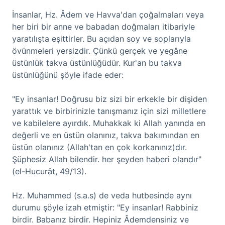
İnsanlar, Hz. Âdem ve Havva'dan çoğalmaları veya
her biri bir anne ve babadan doğmaları itibariyle
yaratılışta eşittirler. Bu açıdan soy ve soplarıyla
övünmeleri yersizdir. Çünkü gerçek ve yegâne
üstünlük takva üstünlüğüdür. Kur'an bu takva
üstünlüğünü şöyle ifade eder:
"Ey insanlar! Doğrusu biz sizi bir erkekle bir dişiden
yarattık ve birbirinizle tanışmanız için sizi milletlere
ve kabilelere ayırdık. Muhakkak ki Allah yanında en
değerli ve en üstün olanınız, takva bakımından en
üstün olanınız (Allah'tan en çok korkanınız)dır.
Şüphesiz Allah bilendir. her şeyden haberi olandır"
(el-Hucurât, 49/13).
Hz. Muhammed (s.a.s) de veda hutbesinde aynı
durumu şöyle izah etmiştir: "Ey insanlar! Rabbiniz
birdir. Babanız birdir. Hepiniz Âdemdensiniz ve