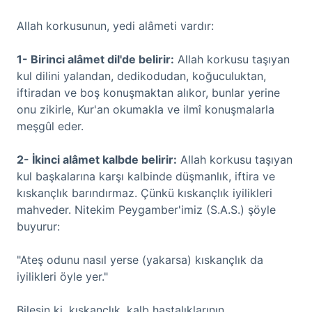
Allah korkusunun, yedi alâmeti vardır:
1- Birinci alâmet dil'de belirir:
Allah korkusu taşıyan
kul dilini yalandan, dedikodudan, koğuculuktan,
iftiradan ve boş konuşmaktan alıkor, bunlar yerine
onu zikirle, Kur'an okumakla ve ilmî konuşmalarla
meşgûl eder.
2- İkinci alâmet kalbde belirir:
Allah korkusu taşıyan
kul başkalarına karşı kalbinde düşmanlık, iftira ve
kıskançlık barındırmaz. Çünkü kıskançlık iyilikleri
mahveder. Nitekim Peygamber'imiz (S.A.S.) şöyle
buyurur:
"Ateş odunu nasıl yerse (yakarsa) kıskançlık da
iyilikleri öyle yer."
Bilesin ki, kıskançlık, kalb hastalıklarının