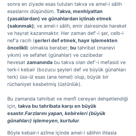
sonra en ziyade esas tutulan takva ve amel-i sâlih
esaslarını düşündüm.
Takva, menhiyattan
(yasaklardan) ve günahlardan içtinab etmek
(sakınmak)
; ve amel-i sâlih, emir dairesinde hareket
ve hayrat kazanmaktır. Her zaman def'-i şer, celb-i
nef'a racih (
şerleri def etmek, hayır işlemekten
öncelikli
) olmakla beraber;
bu
tahribat (manevi
yıkım) ve sefahet (günahlar) ve cazibedar
hevesat
zamanında
bu takva olan def'-i mefasid ve
terk-i kebair (bozucu şeyleri def ve büyük günahları
terk) üss-ül esas (ana temel) olup, büyük bir
rüchaniyet kesbetmiş (üstünlük).
Bu zamanda tahribat ve menfî cereyan dehşetlendiği
için,
takva bu tahribata karşı en büyük
esastır.
Farzlarını yapan, kebireleri (büyük
günahları
) işlemeyen, kurtulur
.
Böyle kebair-i azîme içinde amel-i sâlihin ihlasla