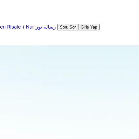
şen
Risale-i Nur
رساله نور
Soru Sor
Giriş Yap