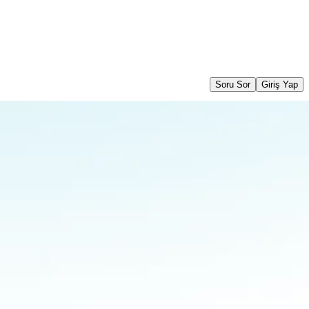
Soru Sor
Giriş Yap