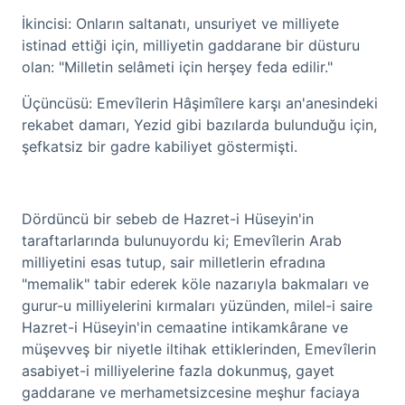
İkincisi: Onların saltanatı, unsuriyet ve milliyete
istinad ettiği için, milliyetin gaddarane bir düsturu
olan: "Milletin selâmeti için herşey feda edilir."
Üçüncüsü: Emevîlerin Hâşimîlere karşı an'anesindeki
rekabet damarı, Yezid gibi bazılarda bulunduğu için,
şefkatsiz bir gadre kabiliyet göstermişti.
Dördüncü bir sebeb de Hazret-i Hüseyin'in
taraftarlarında bulunuyordu ki; Emevîlerin Arab
milliyetini esas tutup, sair milletlerin efradına
"memalik" tabir ederek köle nazarıyla bakmaları ve
gurur-u milliyelerini kırmaları yüzünden, milel-i saire
Hazret-i Hüseyin'in cemaatine intikamkârane ve
müşevveş bir niyetle iltihak ettiklerinden, Emevîlerin
asabiyet-i milliyelerine fazla dokunmuş, gayet
gaddarane ve merhametsizcesine meşhur faciaya