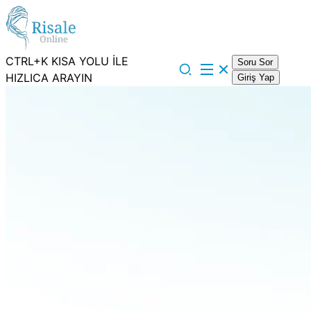
CTRL+K KISA YOLU İLE
Soru Sor
HIZLICA ARAYIN
Giriş Yap