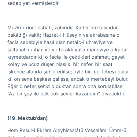
sebebiyet vermişlerdir.
Mezkûr dört esbab, zahirîdir. Kader noktasından
bakıldığı vakit; Hazret-i Hüseyin ve akrabasına o
facia sebebiyle hasıl olan netaic-i uhreviye ve
saltanat-ı ruhaniye ve terakkiyat-ı maneviye o kadar
kıymetdardır ki, o facia ile çektikleri zahmet, gayet
kolay ve ucuz düşer. Nasılki bir nefer, bir saat
işkence altında şehid edilse; öyle bir mertebeyi bulur
ki, on sene başkası çalışsa, ancak o mertebeyi bulur.
Eğer o nefer şehid olduktan sonra ona sorulabilse,
"Az bir şey ile pek çok şeyler kazandım" diyecektir.
(19. Mektub’dan)
Hem Resul-i Ekrem Aleyhissalâtü Vesselâm; Ümm-ü