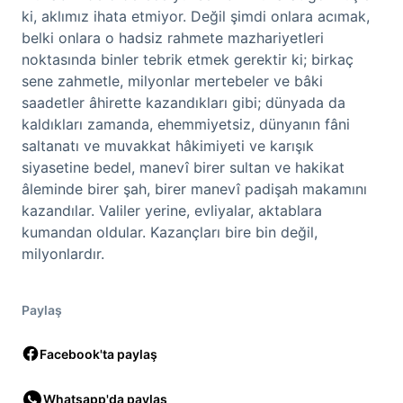
ki, aklımız ihata etmiyor. Değil şimdi onlara acımak,
belki onlara o hadsiz rahmete mazhariyetleri
noktasında binler tebrik etmek gerektir ki; birkaç
sene zahmetle, milyonlar mertebeler ve bâki
saadetler âhirette kazandıkları gibi; dünyada da
kaldıkları zamanda, ehemmiyetsiz, dünyanın fâni
saltanatı ve muvakkat hâkimiyeti ve karışık
siyasetine bedel, manevî birer sultan ve hakikat
âleminde birer şah, birer manevî padişah makamını
kazandılar. Valiler yerine, evliyalar, aktablara
kumandan oldular. Kazançları bire bin değil,
milyonlardır.
Paylaş
Facebook'ta paylaş
Whatsapp'da paylaş