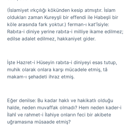
(İslamiyet ırkçılığı kökünden kesip atmıştır. İslam
oldukları zaman Kureyşli bir effendi ile Habeşli bir
köle arasında fark yoktur.) ferman-ı kat'îsiyle:
Rabıta-i diniye yerine rabıta-i milliye ikame edilmez;
edilse adalet edilmez, hakkaniyet gider.
İşte Hazret-i Hüseyin rabıta-i diniyeyi esas tutup,
muhik olarak onlara karşı mücadele etmiş, tâ
makam-ı şehadeti ihraz etmiş.
Eğer denilse: Bu kadar haklı ve hakikatlı olduğu
halde, neden muvaffak olmadı? Hem neden kader-i
İlahî ve rahmet-i İlahiye onların feci bir akibete
uğramasına müsaade etmiş?