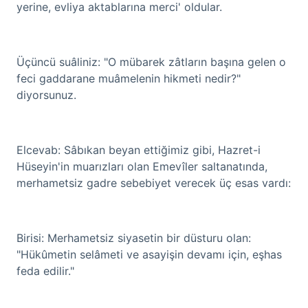
yerine, evliya aktablarına merci' oldular.
Üçüncü suâliniz: "O mübarek zâtların başına gelen o
feci gaddarane muâmelenin hikmeti nedir?"
diyorsunuz.
Elcevab: Sâbıkan beyan ettiğimiz gibi, Hazret-i
Hüseyin'in muarızları olan Emevîler saltanatında,
merhametsiz gadre sebebiyet verecek üç esas vardı:
Birisi: Merhametsiz siyasetin bir düsturu olan:
"Hükûmetin selâmeti ve asayişin devamı için, eşhas
feda edilir."