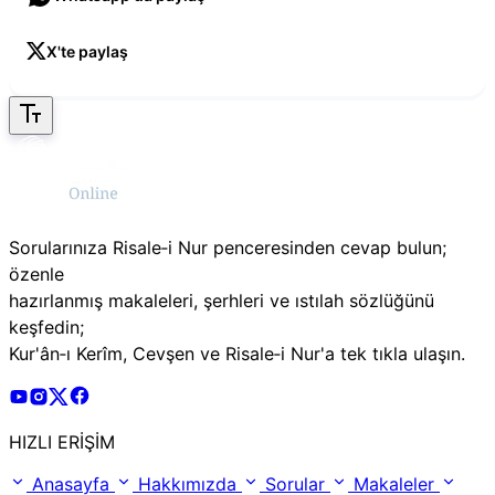
X'te paylaş
Sorularınıza Risale‑i Nur penceresinden cevap bulun;
özenle
hazırlanmış makaleleri, şerhleri ve ıstılah sözlüğünü
keşfedin;
Kur'ân‑ı Kerîm, Cevşen ve Risale‑i Nur'a tek tıkla ulaşın.
Risale Online Youtube Hesabı
Risale Online Instagram Hesabı
Risale Online X Hesabı
Risale Online Facebook Hesabı
HIZLI ERİŞİM
Anasayfa
Hakkımızda
Sorular
Makaleler