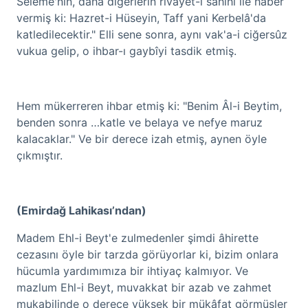
Seleme'nin, daha diğerlerin rivayet-i sahihi ile haber
vermiş ki: Hazret-i Hüseyin, Taff yani Kerbelâ'da
katledilecektir." Elli sene sonra, aynı vak'a-i ciğersûz
vukua gelip, o ihbar-ı gaybîyi tasdik etmiş.
Hem mükerreren ihbar etmiş ki: "Benim Âl-i Beytim,
benden sonra …katle ve belaya ve nefye maruz
kalacaklar." Ve bir derece izah etmiş, aynen öyle
çıkmıştır.
(Emirdağ Lahikası’ndan)
Madem Ehl-i Beyt'e zulmedenler şimdi âhirette
cezasını öyle bir tarzda görüyorlar ki, bizim onlara
hücumla yardımımıza bir ihtiyaç kalmıyor. Ve
mazlum Ehl-i Beyt, muvakkat bir azab ve zahmet
mukabilinde o derece yüksek bir mükâfat görmüşler