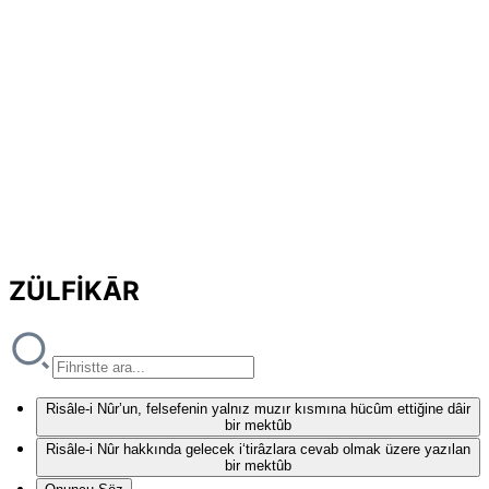
ZÜLFİKĀR
Risâle-i Nûr’un, felsefenin yalnız muzır kısmına hücûm ettiğine dâir
bir mektûb
Risâle-i Nûr hakkında gelecek i‘tirâzlara cevab olmak üzere yazılan
bir mektûb