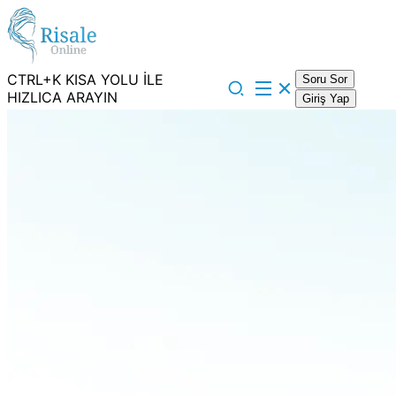
CTRL+K KISA YOLU İLE
Soru Sor
HIZLICA ARAYIN
Giriş Yap