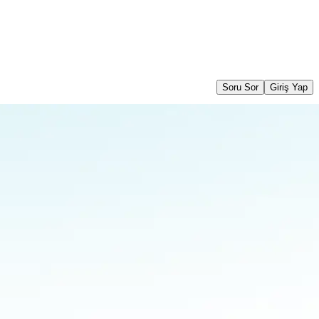
Soru Sor
Giriş Yap