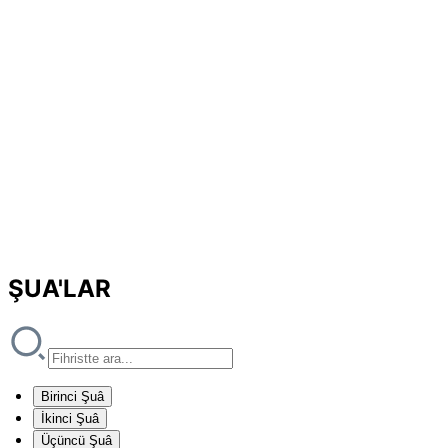
ŞUA'LAR
Birinci Şuâ
İkinci Şuâ
Üçüncü Şuâ