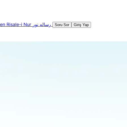
şen
Risale-i Nur
رساله نور
Soru Sor
Giriş Yap