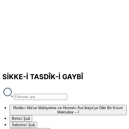
SİKKE-İ TASDÎK-İ GAYBÎ
Risâle-i Nûr'un Mahiyetine ve Hizmet-i Kur’âniye’ye Dâir Bir Kısım
Mektublar – I
Birinci Şuâ
Sekizinci Şuâ