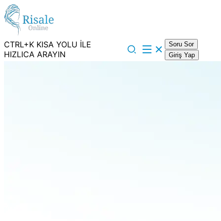
CTRL+K KISA YOLU İLE
Soru Sor
HIZLICA ARAYIN
Giriş Yap