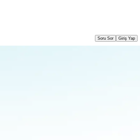
Soru Sor
Giriş Yap