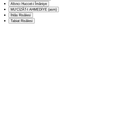
Altıncı Huccet-i Îmâniye
MU‘CİZÂT-I AHMEDİYE (asm)
İhlâs Risâlesi
Tabiat Risâlesi