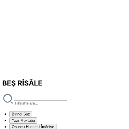
BEŞ RİSÂLE
Birinci Söz
Yazı Mektubu
Onuncu Huccet-i Îmâniye