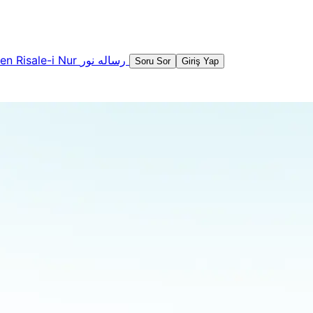
şen
Risale-i Nur
رساله نور
Soru Sor
Giriş Yap