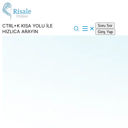
CTRL+K KISA YOLU İLE
Soru Sor
HIZLICA ARAYIN
Giriş Yap