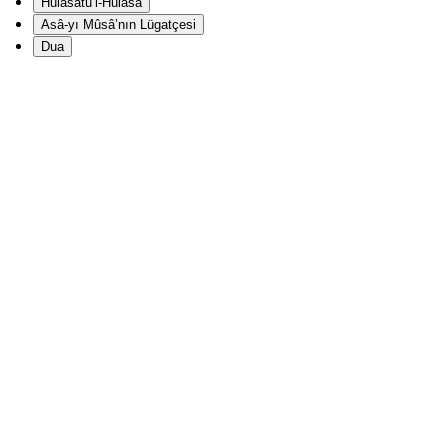
Hulâsatü’l-Hulâsa
Asâ-yı Mûsâ’nın Lügatçesi
Dua