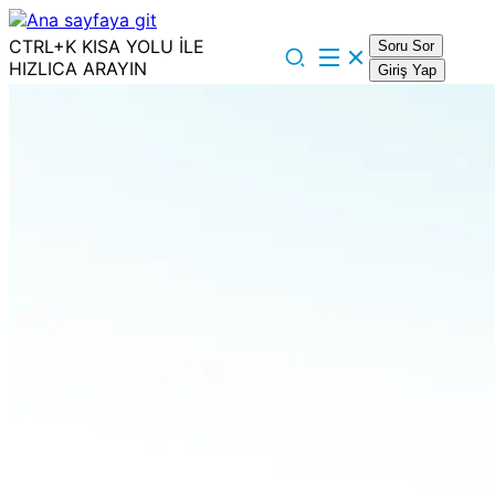
CTRL+K KISA YOLU İLE
Soru Sor
HIZLICA ARAYIN
Giriş Yap