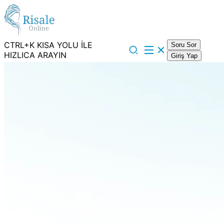
CTRL+K KISA YOLU İLE
Soru Sor
HIZLICA ARAYIN
Giriş Yap