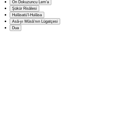
On Dokuzuncu Lem‘a
Şükür Risâlesi
Hulâsatü’l-Hulâsa
Asâ-yı Mûsâ’nın Lügatçesi
Dua