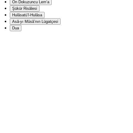
On Dokuzuncu Lem‘a
Şükür Risâlesi
Hulâsatü’l-Hulâsa
Asâ-yı Mûsâ’nın Lügatçesi
Dua