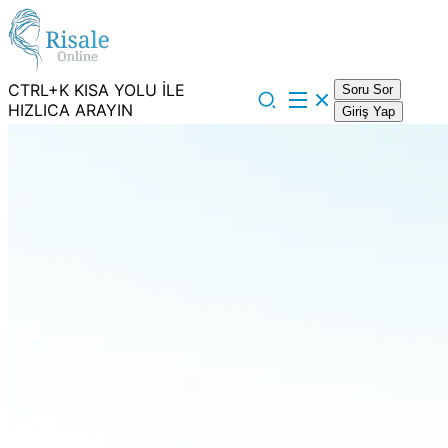
CTRL+K KISA YOLU İLE
Soru Sor
HIZLICA ARAYIN
Giriş Yap