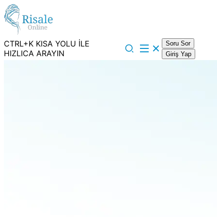
CTRL+K KISA YOLU İLE
Soru Sor
HIZLICA ARAYIN
Giriş Yap