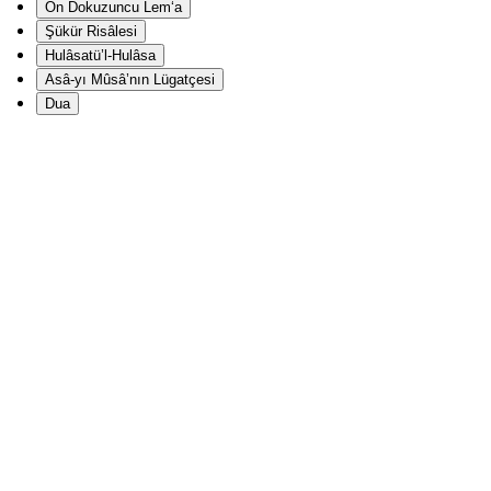
On Dokuzuncu Lem‘a
Şükür Risâlesi
Hulâsatü’l-Hulâsa
Asâ-yı Mûsâ’nın Lügatçesi
Dua