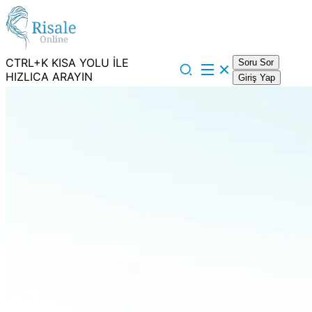
CTRL+K KISA YOLU İLE
Soru Sor
HIZLICA ARAYIN
Giriş Yap